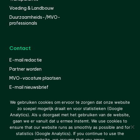
Voeding & Landbouw
Duurzaamheids-/MVO-
professionals
Contact
E-mail redactie
Partner worden
MVO-vacature plaatsen
E-mail nieuwsbrief
English
We gebruiken cookies om ervoor te zorgen dat onze website
zo soepel mogelijk draait en voor statistieken (Google
Analytics). Als u doorgaat met het gebruiken van de website,
gaan we er vanuit dat u ermee instemt. We use cookies to
© 2000-2026 Van der Molen EIS
Colofon
Disclaimer
ensure that our website runs as smoothly as possible and for
Privacy
statistics (Google Analytics). If you continue to use the
website, we assume that you agree.