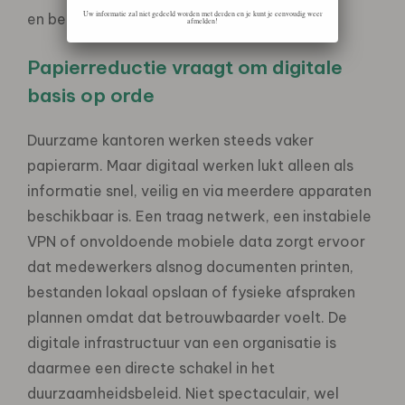
Uw informatie zal niet gedeeld worden met derden en je kunt je eenvoudig weer
en bereikbaarheid onderweg.
afmelden!
Papierreductie vraagt om digitale
basis op orde
Duurzame kantoren werken steeds vaker
papierarm. Maar digitaal werken lukt alleen als
informatie snel, veilig en via meerdere apparaten
beschikbaar is. Een traag netwerk, een instabiele
VPN of onvoldoende mobiele data zorgt ervoor
dat medewerkers alsnog documenten printen,
bestanden lokaal opslaan of fysieke afspraken
plannen omdat dat betrouwbaarder voelt. De
digitale infrastructuur van een organisatie is
daarmee een directe schakel in het
duurzaamheidsbeleid. Niet spectaculair, wel