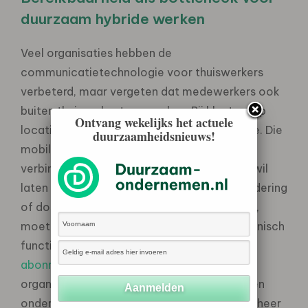
duurzaam hybride werken
Veel organisaties hebben de
communicatietechnologie voor thuiswerkers
verbeterd, maar vergeten dat medewerkers ook
buiten thuis en kantoor werken. Bij klanten, op
Ontvang wekelijks het actuele
locatie, in de trein of in een coworkingspace. Die
duurzaamheidsnieuws!
mobiliteit vraagt om betrouwbare mobiele
verbindingen. Wie medewerkers op locatie wil
laten werken zonder dat ze voor elke vergadering
of dossiercheck terug moeten naar kantoor,
moet zorgen dat die mobiele werkplek technisch
functioneert. Een
Odido zakelijk telefoon
abonnement
kan daarbij passen voor
organisaties die flexibel werken serieus willen
ondersteunen met zakelijke databundels, beheer